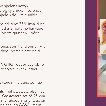
og sjælens udtryk
 og sy unikke, healende
sjæle-kald – mit unikke
jeg erklæret 75 % invalid på
e ud af smerterne har været
 op fra grunden – både i
rier, som transformer. Mit
rhed i vores hjerte og til
 VIGTIGT det er, at vi åbner
re styrke, hvor vi hører
ket være mine uundværlige
ats i mit gæsteværelse, hvor
ed. Gæsteværelset på 25 kvm.
 muligheden for at tage en
ge healing OGSÅ, imens I