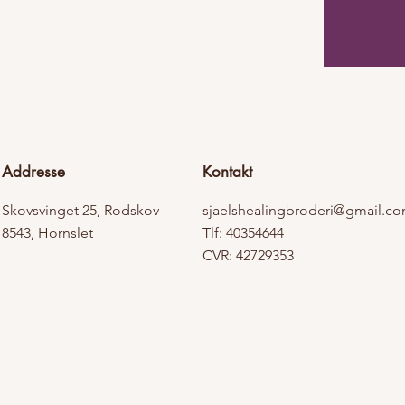
Addresse
Kontakt
Skovsvinget 25, Rodskov
sjaelshealingbroderi@gmail.c
8543, Hornslet
Tlf: 40354644
CVR: 42729353