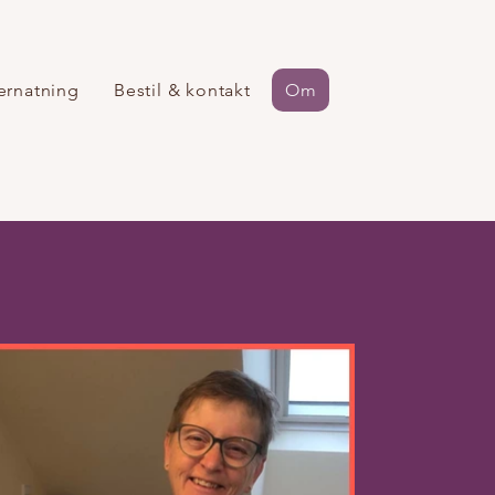
ernatning
Bestil & kontakt
Om