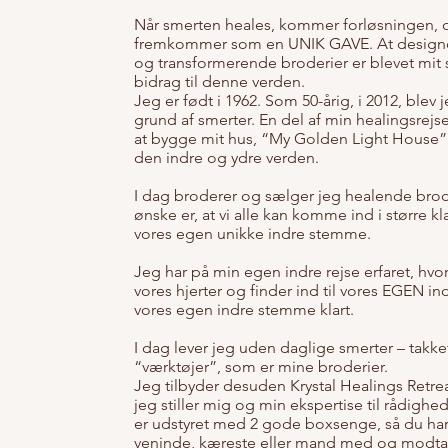
Når smerten heales, kommer forløsningen, 
fremkommer som en UNIK GAVE. At designe
og transformerende broderier er blevet mit 
bidrag til denne verden.
Jeg er født i 1962. Som 50-årig, i 2012, blev 
grund af smerter. En del af min healingsrejs
at bygge mit hus, “My Golden Light House”,
den indre og ydre verden.
I dag broderer og sælger jeg healende brode
ønske er, at vi alle kan komme ind i større kla
vores egen unikke indre stemme.
Jeg har på min egen indre rejse erfaret, hvor
vores hjerter og finder ind til vores EGEN ind
vores egen indre stemme klart.
I dag lever jeg uden daglige smerter – tak
“værktøjer”, som er mine broderier.
Jeg tilbyder desuden Krystal Healings Retre
jeg stiller mig og min ekspertise til rådigh
er udstyret med 2 gode boxsenge, så du har
veninde, kæreste eller mand med og modta