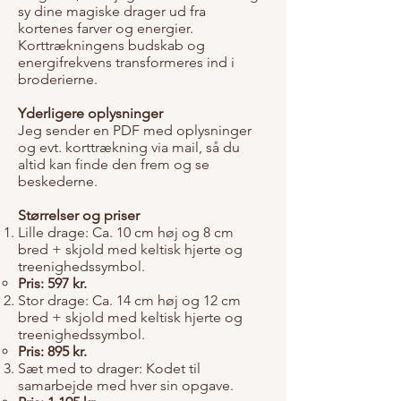
sy dine magiske drager ud fra
kortenes farver og energier.
Korttrækningens budskab og
energifrekvens transformeres ind i
broderierne.
Yderligere oplysninger
Jeg sender en PDF med oplysninger
og evt. korttrækning via mail, så du
altid kan finde den frem og se
beskederne.
Størrelser og priser
Lille drage: Ca. 10 cm høj og 8 cm
bred + skjold med keltisk hjerte og
treenighedssymbol.
Pris: 597 kr.
Stor drage: Ca. 14 cm høj og 12 cm
bred + skjold med keltisk hjerte og
treenighedssymbol.
Pris: 895 kr.
Sæt med to drager: Kodet til
samarbejde med hver sin opgave.