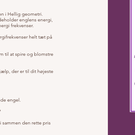
.
n i Hellig geometri.
deholder englens energi,
rgi frekvenser.
ergifrekvenser helt tæt på
 til at spire og blomstre
lp, der er til dit højeste
ede engel.
?
r vi sammen den rette pris