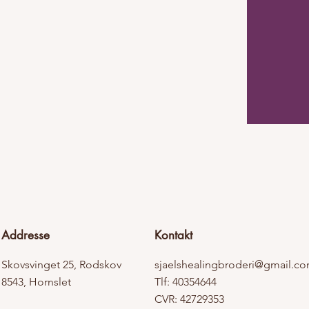
Addresse
Kontakt
Skovsvinget 25, Rodskov
sjaelshealingbroderi@gmail.c
8543, Hornslet
Tlf: 40354644
CVR: 42729353