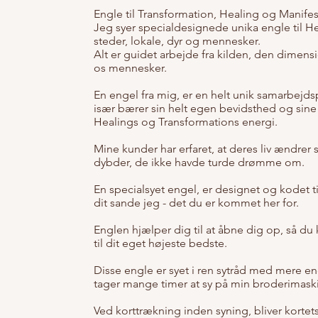
Engle til Transformation, Healing og Manifes
Jeg syer specialdesignede unika engle til H
steder, lokale, dyr og mennesker.
Alt er guidet arbejde fra kilden, den dimensi
os mennesker.
En engel fra mig, er en helt unik samarbejds
især bærer sin helt egen bevidsthed og sin
Healings og Transformations energi.
Mine kunder har erfaret, at deres liv ændrer s
dybder, de ikke havde turde drømme om.
En specialsyet engel, er designet og kodet til
dit sande jeg - det du er kommet her for.
Englen hjælper dig til at åbne dig op, så du 
til dit eget højeste bedste.
Disse engle er syet i ren sytråd med mere en
tager mange timer at sy på min broderimask
Ved korttrækning inden syning, bliver kortet