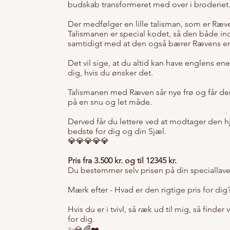
budskab transformeret med over i broderiet
Der medfølger en lille talisman, som er Ræve
Talismanen er special kodet, så den både in
samtidigt med at den også bærer Rævens ene
Det vil sige, at du altid kan have englens en
dig, hvis du ønsker det.
Talismanen med Ræven sår nye frø og får dem
på en snu og let måde.
Derved får du lettere ved at modtager den hjæ
bedste for dig og din Sjæl.
💎💎💎💎💎
Pris fra 3.500 kr. og til 12345 kr.
Du bestemmer selv prisen på din speciallav
Mærk efter - Hvad er den rigtige pris for dig
Hvis du er i tvivl, så ræk ud til mig, så finde
for dig.
✨💎🌈❤️