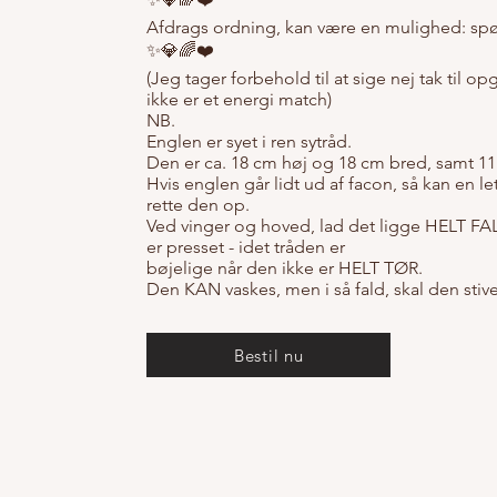
Afdrags ordning, kan være en mulighed: spør
✨💎🌈❤️
(Jeg tager forbehold til at sige nej tak til o
ikke er et energi match)
NB.
Englen er syet i ren sytråd.
Den er ca. 18 cm høj og 18 cm bred, samt 11
Hvis englen går lidt ud af facon, så kan en 
rette den op.
Ved vinger og hoved, lad det ligge HELT FAL
er presset - idet tråden er
bøjelige når den ikke er HELT TØR.
Den KAN vaskes, men i så fald, skal den stiv
Bestil nu