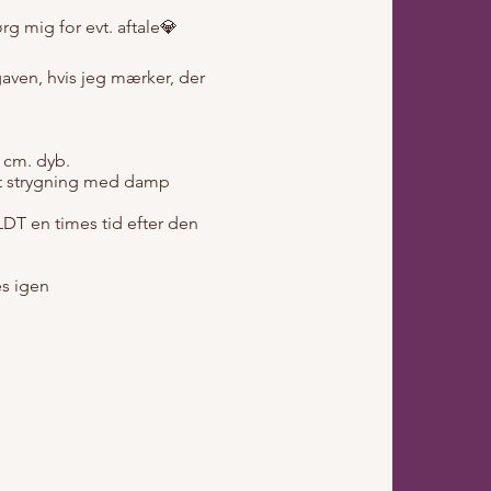
g mig for evt. aftale💎
pgaven, hvis jeg mærker, der
 cm. dyb.
let strygning med damp
DT en times tid efter den
es igen