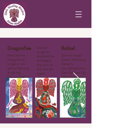
DragonFae
Rafael
Denne
engel er
Med denne
Denne engel
kommet for
DragonFae
bærer Ærkeenglen
at hjælpe
engel er en
Rafael´s
dig ved, at
genial løsning
energifrekvenser.
stå ved din
er på vej.
Den hjælper dig
egen
Den vil hjælpe
med Healing og
storhed.
ejeren til at
Transformation.
Lad DIT LYS
forbliv tro
SKINNE DU
imod sig selv.
spørg for pris
MÅ GODT
Tilsyneladende
evt. afdrags
Egern
udfordringer
ordning aftales
energi,
vil blive løst
individuelt.
ivrighed,
ved genialitet.
glæde og
Hun vil hjælpe
hurtighed.
dig, til nye
Hara, hjerte
måder at løse
og hals
tingene på.
chakra,