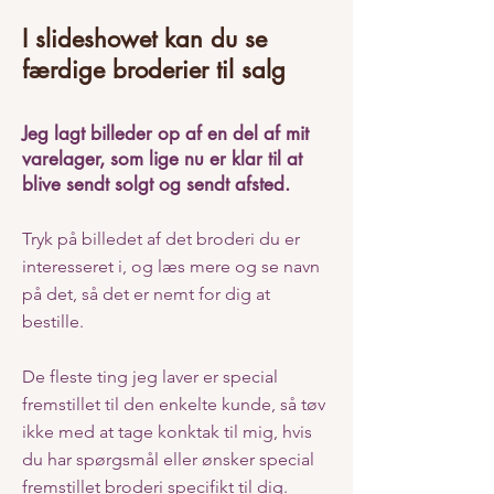
Hvis du føler
vand, ild og
dig dolket i
luft
I slideshowet kan du se
ryggen har
elementet.
hun din ryg.
Indre barn,
færdige broderier til salg
humor,
Hver eneste
livsgnist,
engle er unik.
spontanitet,
tiltrækning,
Jeg lagt billeder op af en del af mit
Spørg for pris.
rigdom,
evt. afdrags
legelyst,
varelager, som lige nu er klar til at
ordning aftales
kreativitet
blive sendt solgt og sendt afsted.
individuelt.
og sjov
Denne
engle vil
hjælpe dig
Tryk på billedet af det broderi du er
til at mærke
interesseret i, og læs mere og se navn
skønheden
omkring
på det, så det er nemt for dig at
dig.
At mærke
bestille.
KÆRLIGHEDEN
omkring
dig.
De fleste ting jeg laver er special
At mærke
KÆRLIGHEDEN
fremstillet til den enkelte kunde, så tøv
inde i din
ikke med at tage konktak til mig, hvis
krop og
overalt
du har spørgsmål eller ønsker special
omkring
dig.
fremstillet broderi specifikt til dig.